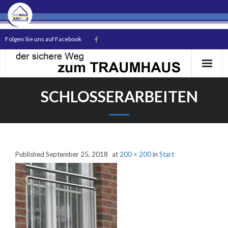
Folgen Sie uns auf Facebook
SCHLOSSERARBEITEN
Start
Published
September 25, 2018
at
200 × 200
in
Start
Das Unternehmen
Unsere Bauherren
Hausmodelle