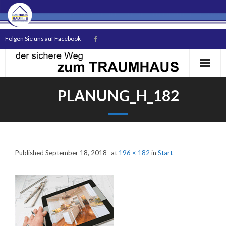
Folgen Sie uns auf Facebook
PLANUNG_H_182
Start
Published
September 18, 2018
at
196 × 182
in
Start
Das Unternehmen
Unsere Bauherren
Hausmodelle