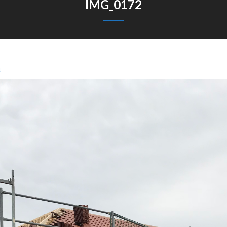
IMG_0172
t