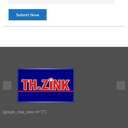
[google_map_easy id=“2″]