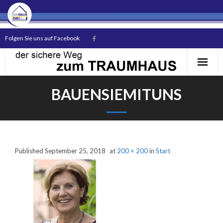
Folgen Sie uns auf Facebook
BAUENSIEMITUNS
Start
Published
September 25, 2018
at
200 × 200
in
Start
Das Unternehmen
Unsere Bauherren
Hausmodelle