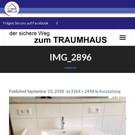
Folgen Sie uns auf Facebook
IMG_2896
Start
Published
September 23, 2018
at
3264 × 2448
in
Ausstattung
Das Unternehmen
Unsere Bauherren
Hausmodelle